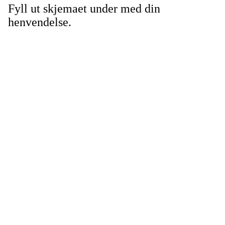
Fyll ut skjemaet under med din
henvendelse.
Telemark Karateklubb
Seljord, Norway, 3840
Org. nr.: 913972392
+ 47 958 18 730