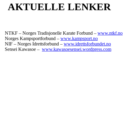
AKTUELLE LENKER
NTKF – Norges Tradisjonelle Karate Forbund –
www.ntkf.no
Norges Kampsportforbund –
www.kampsport.no
NIF – Norges Idrettsforbund –
www.idrettsforbundet.no
Sensei Kawasoe –
www.kawasoesensei.wordpress.com
Telemark Karateklubb
Seljord, Norway, 3840
Org. nr.: 913972392