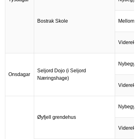
Bostrak Skole
Mellompa
Viderek
Nybegyn
Seljord Dojo (i Seljord
Onsdagar
Næringshage)
Viderek
Nybegyn
Øyfjell grendehus
Viderek