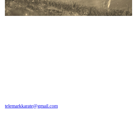
Telemark Karateklubb
Seljord, Norway, 3840
Org. nr.: 913972392
+ 47 958 18 730
telemarkkarate@gmail.com
Bli medlem i klubben!