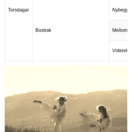
Torsdagar
Nybegyn
Bostrak
Mellompa
Viderek