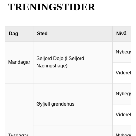
TRENINGSTIDER
Dag
Sted
Nivå
Nybegyn
Seljord Dojo (i Seljord
Mandagar
Næringshage)
Viderek
Nybegyn
Øyfjell grendehus
Viderek
Tysdagar
Nybegyn