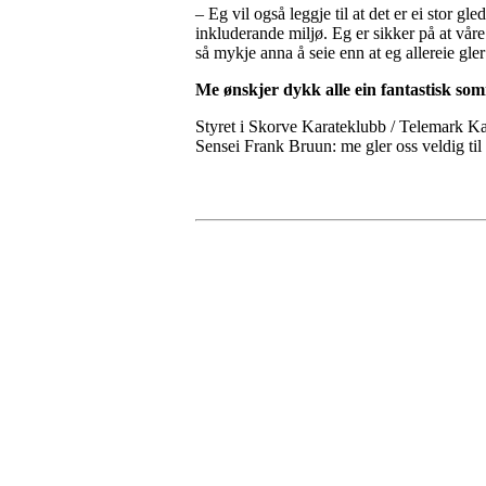
– Eg vil også leggje til at det er ei stor 
inkluderande miljø. Eg er sikker på at vår
så mykje anna å seie enn at eg allereie gler
Me ønskjer dykk alle ein fantastisk so
Styret i Skorve Karateklubb / Telemark Kar
Sensei Frank Bruun: me gler oss veldig til 
Telemark Karateklubb
Seljord, Norway, 3840
Org. nr.: 913972392