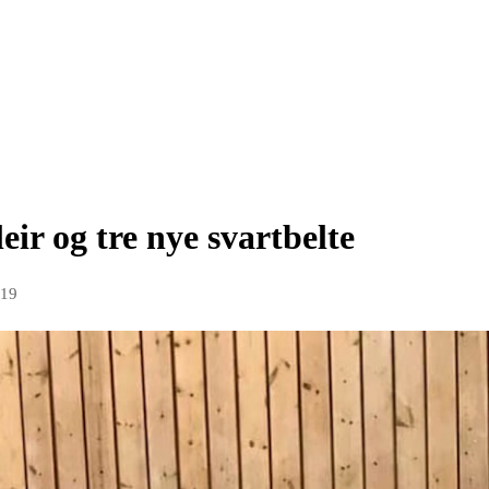
ir og tre nye svartbelte
019