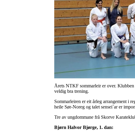
Årets NTKF sommarleir er over. Klubben fe
veldig bra trening.
Sommarleiren er eit årleg arrangement i 
heile Sør-Noreg og talet sensei`ar er impo
Tre av ungdommane frå Skorve Karateklubb 
Bjørn Halvor Bjørge, 1. dan: