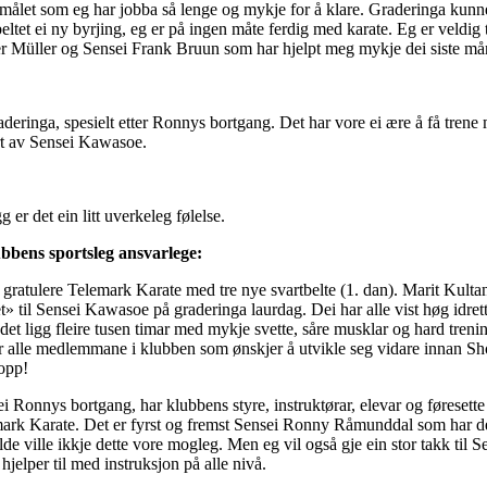
ålet som eg har jobba så lenge og mykje for å klare. Graderinga kunne i
tet ei ny byrjing, eg er på ingen måte ferdig med karate. Eg er veldig tak
ner Müller og Sensei Frank Bruun som har hjelpt meg mykje dei siste må
raderinga, spesielt etter Ronnys bortgang. Det har vore ei ære å få trene
ert av Sensei Kawasoe.
g er det ein litt uverkeleg følelse.
bbens sportsleg ansvarlege:
l å gratulere Telemark Karate med tre nye svartbelte (1. dan). Marit Kul
til Sensei Kawasoe på graderinga laurdag. Dei har alle vist høg idretts
et ligg fleire tusen timar med mykje svette, såre musklar og hard trening
n for alle medlemmane i klubben som ønskjer å utvikle seg vidare innan S
 opp!
sei Ronnys bortgang, har klubbens styre, instruktørar, elevar og føresette
ark Karate. Det er fyrst og fremst Sensei Ronny Råmunddal som har den 
lde ville ikkje dette vore mogleg. Men eg vil også gje ein stor takk til 
hjelper til med instruksjon på alle nivå.