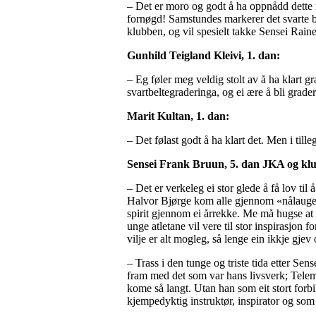
– Det er moro og godt å ha oppnådd dette m
fornøgd! Samstundes markerer det svarte bel
klubben, og vil spesielt takke Sensei Rai
Gunhild Teigland Kleivi, 1. dan:
– Eg føler meg veldig stolt av å ha klart g
svartbeltegraderinga, og ei ære å bli grad
Marit Kultan, 1. dan:
– Det følast godt å ha klart det. Men i tilleg
Sensei Frank Bruun, 5. dan JKA og klu
– Det er verkeleg ei stor glede å få lov ti
Halvor Bjørge kom alle gjennom «nålauget» 
spirit gjennom ei årrekke. Me må hugse at d
unge atletane vil vere til stor inspirasjo
vilje er alt mogleg, så lenge ein ikkje gjev
– Trass i den tunge og triste tida etter Sen
fram med det som var hans livsverk; Telem
kome så langt. Utan han som eit stort forbi
kjempedyktig instruktør, inspirator og som 