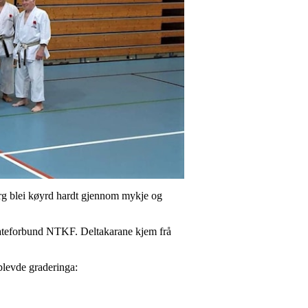
erg blei køyrd hardt gjennom mykje og
rateforbund NTKF. Deltakarane kjem frå
plevde graderinga: