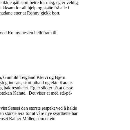
kkje gått stort betre for meg, eg er veldig
ksam for all hjelp og støtte frå alle i
nadane etter at Ronny gjekk bort.
 med Ronny nesten heilt fram til
tan, Gunhild Teigland Kleivi og Bjørn
leg innsats, stort uthald og ekte Karate-
 bak resultatet. Eg er sikker på at desse
hotokan Karate. Det viser at med stå-på-
 vist Sensei den største respekt ved å halde
største æra for at våre nye svartbelte har
Sensei Rainer Müller, som er ein