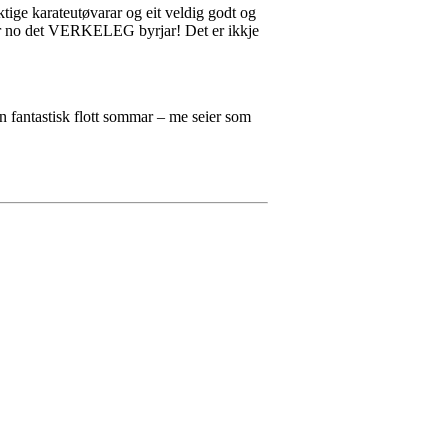
ktige karateutøvarar og eit veldig godt og
t er no det VERKELEG byrjar! Det er ikkje
n fantastisk flott sommar – me seier som