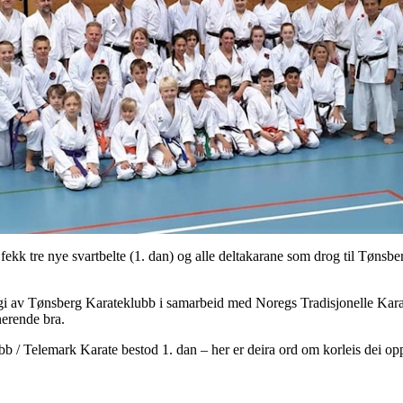
kk tre nye svartbelte (1. dan) og alle deltakarane som drog til Tønsb
regi av Tønsberg Karateklubb i samarbeid med Noregs Tradisjonelle Ka
nerende bra.
/ Telemark Karate bestod 1. dan – her er deira ord om korleis dei op