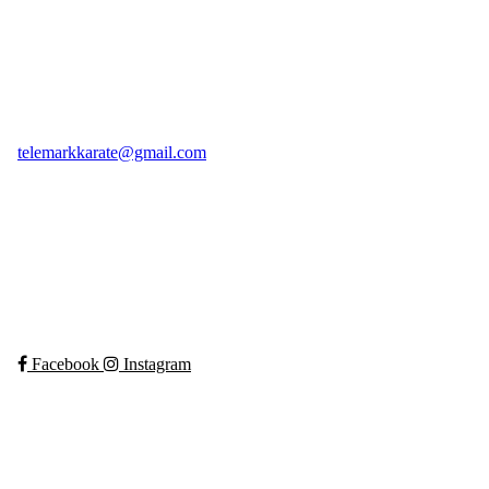
Telemark Karateklubb
Seljord, Norway, 3840
Org. nr.: 913972392
+ 47 958 18 730
telemarkkarate@gmail.com
Bli medlem i klubben!
Trykk her for innmelding
Facebook
Instagram