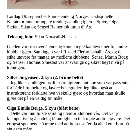
Lørdag 18. september kunne endelig Norges Tradisjonelle
Karateforbund arrangere treningssamling igjen – Sølve, Olga,
Stefan, Stian og Sensei Rainer tok turen til Ås.
Tekst og foto:
Stian Norwall-Nielsen
Gleden var stor over å endelig kunne møte karatevenner fra andre
klubber igjen. Samlingen var i Rustad Flerbrukshall i Ås, og det
stilte utøvere fra mange av medlemsklubbene. Sensei Martin Boag
og Sensei Thomas Smestad var ansvarlige og sikret høyt nivå på
treningen.
Sølve Jørgensen, 2.kyu (2. brune belte)
– Jeg likte samlingen fordi instruktørene fant noe som var passende
for både brunbelter og lavere beltegrader. Jeg likte også at
instruktørene forklarte hva vi skulle gjøre og hvordan man skulle
gjøre det på en veldig fin måte.
Olga Emilie Berge, 5.kyu (blått belte)
– Dette var min første samling utenfor klubben vår. Det var jo
kjempetrivelig å endelig få muligheten til å møte andre utøvere. Det
er også spennende å trene med andre sensei’er da alle lærer bort på
sin egen måte.