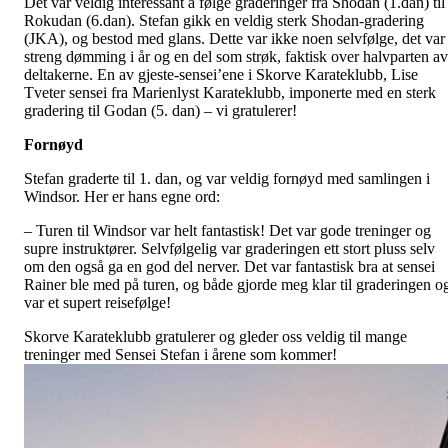
Det var veldig interessant å følge graderinger fra Shodan (1.dan) til
Rokudan (6.dan). Stefan gikk en veldig sterk Shodan-gradering
(JKA), og bestod med glans. Dette var ikke noen selvfølge, det var
streng dømming i år og en del som strøk, faktisk over halvparten av
deltakerne. En av gjeste-sensei’ene i Skorve Karateklubb, Lise
Tveter sensei fra Marienlyst Karateklubb, imponerte med en sterk
gradering til Godan (5. dan) – vi gratulerer!
Fornøyd
Stefan graderte til 1. dan, og var veldig fornøyd med samlingen i
Windsor. Her er hans egne ord:
– Turen til Windsor var helt fantastisk! Det var gode treninger og
supre instruktører. Selvfølgelig var graderingen ett stort pluss selv
om den også ga en god del nerver. Det var fantastisk bra at sensei
Rainer ble med på turen, og både gjorde meg klar til graderingen o
var et supert reisefølge!
Skorve Karateklubb gratulerer og gleder oss veldig til mange
treninger med Sensei Stefan i årene som kommer!