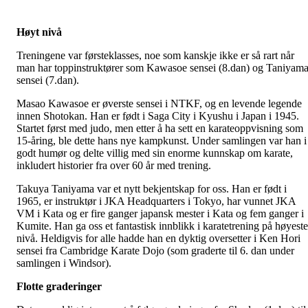
Høyt nivå
Treningene var førsteklasses, noe som kanskje ikke er så rart når
man har toppinstruktører som Kawasoe sensei (8.dan) og Taniyam
sensei (7.dan).
Masao Kawasoe er øverste sensei i NTKF, og en levende legende
innen Shotokan. Han er født i Saga City i Kyushu i Japan i 1945.
Startet først med judo, men etter å ha sett en karateoppvisning som
15-åring, ble dette hans nye kampkunst. Under samlingen var han i
godt humør og delte villig med sin enorme kunnskap om karate,
inkludert historier fra over 60 år med trening.
Takuya Taniyama var et nytt bekjentskap for oss. Han er født i
1965, er instruktør i JKA Headquarters i Tokyo, har vunnet JKA
VM i Kata og er fire ganger japansk mester i Kata og fem ganger i
Kumite. Han ga oss et fantastisk innblikk i karatetrening på høyeste
nivå. Heldigvis for alle hadde han en dyktig oversetter i Ken Hori
sensei fra Cambridge Karate Dojo (som graderte til 6. dan under
samlingen i Windsor).
Flotte graderinger