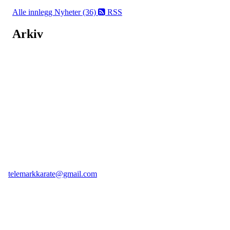
Alle innlegg
Nyheter (36)
RSS
Arkiv
Telemark Karateklubb
Seljord, Norway, 3840
Org. nr.: 913972392
+ 47 958 18 730
telemarkkarate@gmail.com
Bli medlem i klubben!